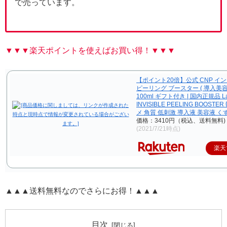
で売っています。
▼▼▼楽天ポイントを使えばお買い得！▼▼▼
【ポイント20倍】公式 CNP イ
ピーリング ブースター ( 導入美容
100ml ギフト付き | 国内正規品 Lab
INVISIBLE PEELING BOOST
メ 角質 低刺激 導入液 美容液 く
価格：3410円（税込、送料無料)
(2021/7/21時点)
楽天
▲▲▲送料無料なのでさらにお得！▲▲▲
目次