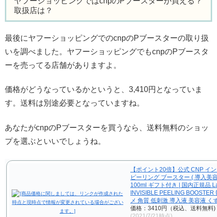
ヤフーショッピングではcnpのPブースターが買える？
取扱店は？
最後にヤフーショッピングでのcnpのPブースターの取り扱
いを調べました。ヤフーショッピングでもcnpのPブースタ
ーを売ってる店舗がありますよ。
価格がどうなっているかというと、3,410円となっていま
す。送料は別途必要となっていますね。
あなたがcnpのPブースターを買うなら、送料無料のショッ
プを選ぶといいでしょうね。
【ポイント20倍】公式 CNP イ
ピーリング ブースター ( 導入美容
100ml ギフト付き | 国内正規品 Lab
INVISIBLE PEELING BOOST
メ 角質 低刺激 導入液 美容液 く
価格：3410円（税込、送料無料)
(2021/7/21時点)